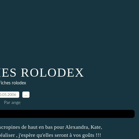
HES ROLODEX
Fiches rolodex
0.05.2006
…
Par ange
s scropines de haut en bas pour Alexandra, Kate,
aliser , j'espère qu'elles seront à vos goûts !!!