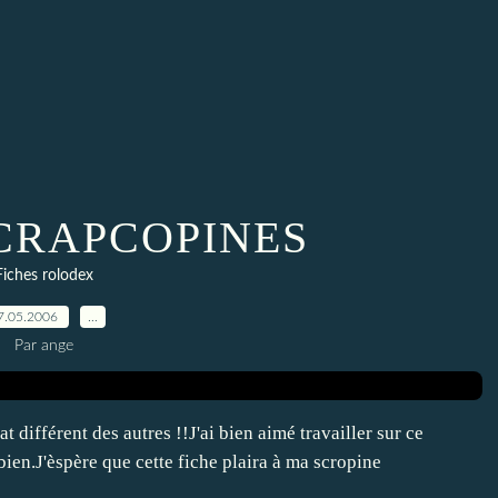
SCRAPCOPINES
Fiches rolodex
7.05.2006
…
Par ange
t différent des autres !!J'ai bien aimé travailler sur ce
bien.J'èspère que cette fiche plaira à ma scropine