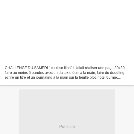
CHALLENGE DU SAMEDI " couleur lilas" Il fallait réaliser une page 30x30,
faire au moins 5 bandes avec un du texte écrit à la main, faire du doodling,
écrire un titre et un journaling à la main sur la feuille bloc note fournie,
inserer au moins une des...
Publicité