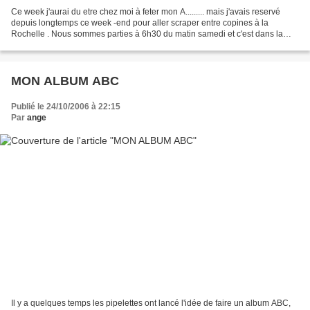
Ce week j'aurai du etre chez moi à feter mon A......... mais j'avais reservé
depuis longtemps ce week -end pour aller scraper entre copines à la
Rochelle . Nous sommes parties à 6h30 du matin samedi et c'est dans la
bonne humeur que nous avons pris la...
MON ALBUM ABC
Publié le 24/10/2006 à 22:15
Par
ange
Il y a quelques temps les pipelettes ont lancé l'idée de faire un album ABC,