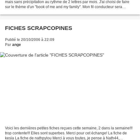
mais sans précipitation au rythme de 2 lettres par mois. J'ai choisi de faire
sur le thème d'un "book of me and my family". Mon fil conducteur sera
l'utilisation des papiers...
FICHES SCRAPCOPINES
Publié le 20/10/2006 à 22:09
Par
ange
Voici les dernières petites fiches reçues cette semaine, 2 dans la semaine!!!
trop contente!!! Elles sont superbes. Merci pour cet échange! La fiche de
kesia La fiche de nathpylou Merci à vous toutes, je pense à Nath44,