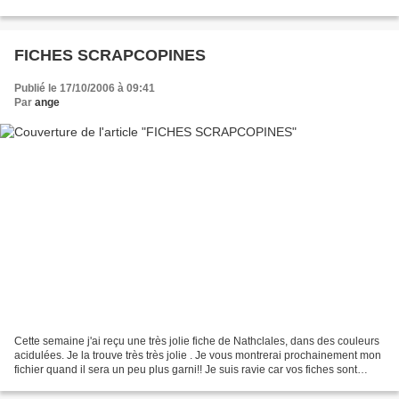
Nathclales, Kesia , Cynthia...c'est...
FICHES SCRAPCOPINES
Publié le 17/10/2006 à 09:41
Par
ange
Cette semaine j'ai reçu une très jolie fiche de Nathclales, dans des couleurs
acidulées. Je la trouve très très jolie . Je vous montrerai prochainement mon
fichier quand il sera un peu plus garni!! Je suis ravie car vos fiches sont
toutes plus belles...