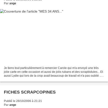
Par
ange
Je tiens tout particulièrement à remercier Carole qui m'a envoyé une très
jolie carte en cette occasion et aussi de jolis rubans et des scrapbidules... Et
aussi Lydie qui lors de la crop avait beaucoup de travail et n'a pas oublié ...
J'étais très touchée...
FICHES SCRAPCOPINES
Publié le 28/10/2006 à 21:21
Par
ange