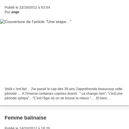
Publié le 22/10/2012 à 03:04
Par
ange
Voilà c 'est fait ... J'ai passé le cap des 39 ans J'appréhende beaucoup cette
période .... A l'inverse certaines copines disent : " ca change rien", "c'est une
période sympa"... "C'est l'âge où on se trouve le mieux "..... Et bien
maintenant plus le...
Femme balinaise
Publié le 14/10/2012 à 18:20