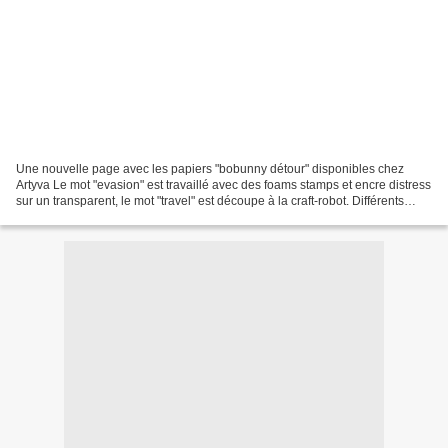
Une nouvelle page avec les papiers "bobunny détour" disponibles chez
Artyva Le mot "evasion" est travaillé avec des foams stamps et encre distress
sur un transparent, le mot "travel" est découpe à la craft-robot. Différents
impressions de tampons sur...