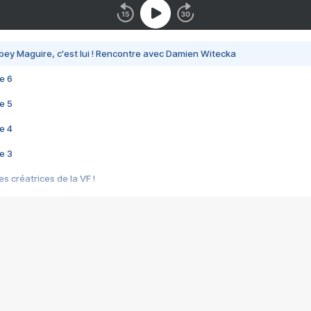
bey Maguire, c'est lui ! Rencontre avec Damien Witecka
e 6
e 5
e 4
e 3
s créatrices de la VF !
e 2
e 1
e Mektoub My Love arrive enfin ! Rencontre avec Shaïn Boumedine et Sal
i : après Toni en famille
elle réalise le bouleversant Dites lui que je l'aime