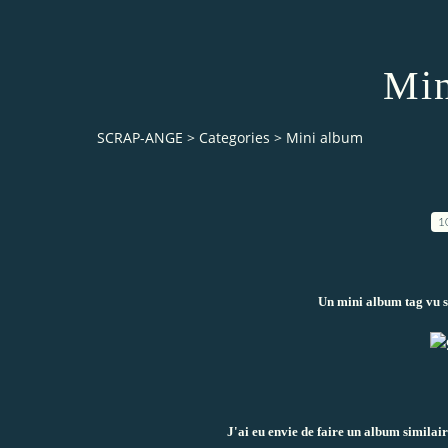
Min
SCRAP-ANGE
>
Categories
>
Mini album
1
Un mini album tag vu s
J'ai eu envie de faire un album similair